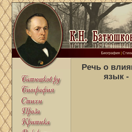
Биография
|
Стих
Речь о влия
язык -