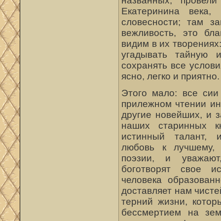
названных, провел
Екатеринина века, 
словесности; там з
вежливость, это бла
видим в их творениях
угадывать тайную и
сохранять все услови
ясно, легко и приятно.
Этого мало: все сии
прилежном чтении ин
другие новейших, и 
наших старинных к
истинный талант, 
любовь к лучшему, 
поэзии, и уважают
боготворят свое ис
человека образованн
доставляет нам чист
терний жизни, котор
бессмертием на зем