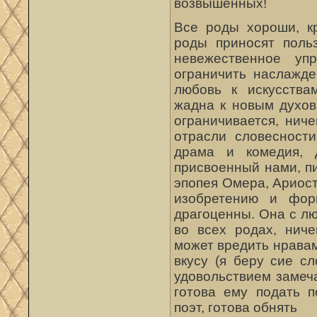
возвышенных!
Все роды хороши, кр
роды приносят поль
невежественное уп
ограничить наслажде
любовь к искусствам
жадна к новым духо
ограничивается, нич
отрасли словесности
драма и комедия, 
присвоенный нами, п
эпопея Омера, Ариост
изобретению и фор
драгоценны. Она с л
во всех родах, ниче
может вредить нрава
вкусу (я беру сие с
удовольствием замеч
готова ему подать п
поэт, готова обнять