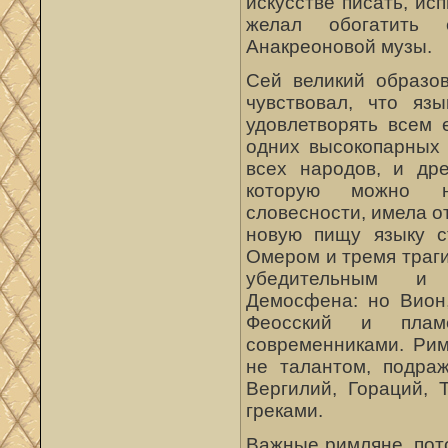
искусстве писать, ис
желал обогатить 
Анакреоновой музы.
Сей великий образо
чувствовал, что яз
удовлетворять всем 
одних высокопарных 
всех народов, и дре
которую можно н
словесности, имела о
новую пищу языку с
Омером и тремя траги
убедительным и 
Демосфена: но Вион,
Феосский и пла
современниками. Рим
не талантом, подра
Вергилий, Гораций, 
греками.
Важные римляне, пот