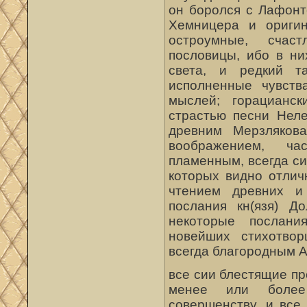
он боролся с Лафонт
Хемницера и оригин
остроумные, счас
пословицы, ибо в ни
света, и редкий та
исполненные чувств
мыслей; горацианск
страстью песни Неле
древним Мерзлякова
воображением, ча
пламенным, всегда си
которых видно отлич
чтением древних и 
послания кн(язя) До
некоторые послани
новейших стихотвор
всегда благородным А
все сии блестящие п
менее или более
совершенству, и все