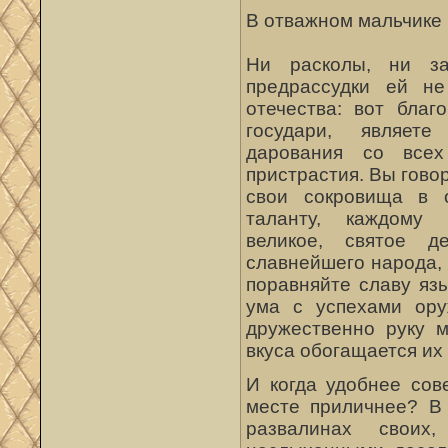
В отважном мальчике 
Ни расколы, ни зав
предрассудки ей не
отечества: вот благ
государи, являет
дарования со всех
пристрастия. Вы говор
свои сокровища в о
таланту, каждому 
великое, святое де
славнейшего народа,
поравняйте славу яз
ума с успехами ору
дружественно руку 
вкуса обогащается их
И когда удобнее сов
месте приличнее? В 
развалинах своих