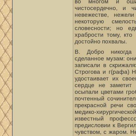
во многом и оши
чистосердечно, и ч
невежестве, нежели
некоторую смелос
словесности; но е
храбрости тому, кто
достойно похвалы.
В. Добро никогда 
сделанное музам: он
записали в скрижаля
Строгова и г(рафа) 
удостаивает их свое
сердце не заметит 
осыпали цветами гро
почтенный сочинител
прекрасной речи св
медико-хирургичес
известный профессо
предисловии к Верги
чувством, с жаром. Н