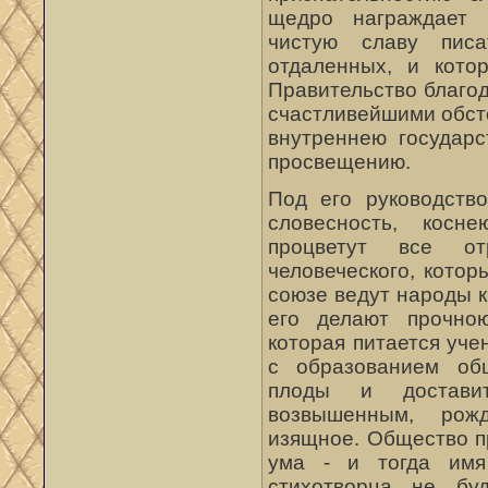
щедро награждает 
чистую славу писа
отдаленных, и кото
Правительство благод
счастливейшими обст
внутреннею государс
просвещению.
Под его руководство
словесность, косн
процветут все от
человеческого, кото
союзе ведут народы к
его делают прочною
которая питается уче
с образованием общ
плоды и достави
возвышенным, рож
изящное. Общество п
ума - и тогда имя 
стихотворца не бу