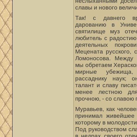
неслыханными досел
славы и нового велич
Так! с давнего вр
дарованию в Униве
святилище муз отеч
любитель с радоcтию
деятельных покров
Мецената русского, 
Ломоносова. Между 
мы обретаем Хераско
мирные убежища, 
рассаднику наук; 
талант и славу писа
менее лестною дл
прочною, - со славою 
Муравьев, как челове
принимал живейшее 
которому в молодости
Под руководством сл
в недрах своего оте