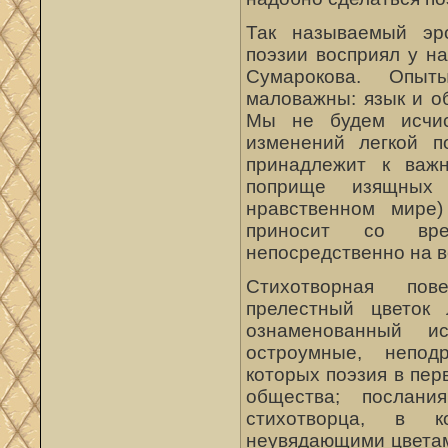
Так называемый эр
поэзии восприял у н
Сумарокова. Опыт
маловажны: язык и о
Мы не будем исчис
изменений легкой п
принадлежит к важ
поприще изящных
нравственном мире)
приносит со вр
непосредственно на в
Стихотворная пов
прелестный цветок 
ознаменованный и
остроумные, непод
которых поэзия в пер
общества; послани
стихотворца, в к
неувядающими цветам