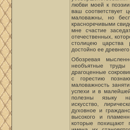
любви моей к поэзии
ваш соответствует 
маловажны, но бес
красноречивыми свид
мне счастие заседа
отечественных, котор
столицею царства 
достойно ее древнего
Обозревая мысленн
необъятные труды 
драгоценные сокрови
с горестию позна
маловажность заняти
успехи и в малейшей
полезны языку на
искусство, лирическ
духовное и гражданс
высокого и пламенн
которые похищают п
имена их становятс