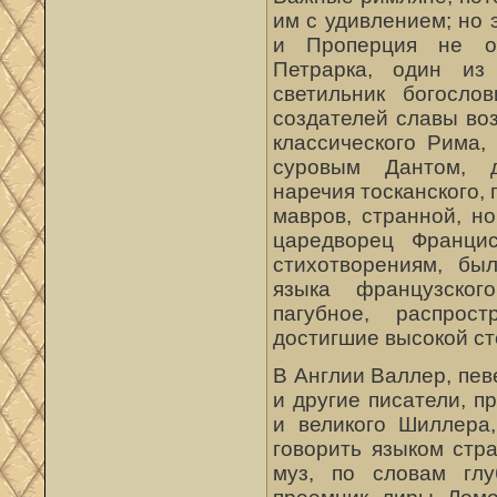
им с удивлением; но 
и Проперция не от
Петрарка, один из
светильник богосло
создателей славы во
классического Рима,
суровым Дантом, д
наречия тосканского,
мавров, странной, н
царедворец Францис
стихотворениям, бы
языка французского
пагубное, распро
достигшие высокой с
В Англии Валлер, пев
и другие писатели, 
и великого Шиллера
говорить языком стр
муз, по словам глу