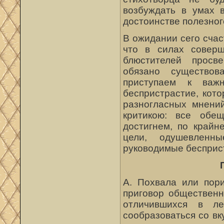
возбуждать в умах в
достоинстве полезног
В ожидании сего сча
что в силах соверш
блюстителей просв
обязано существо
приступаем к важ
беспристрастие, кот
разногласных мнени
критикою: все обе
достигнем, по крайн
цели, одушевленн
руководимые бесприс
А. Похвала или пори
приговор общественн
отличившихся в ле
сообразоваться со в