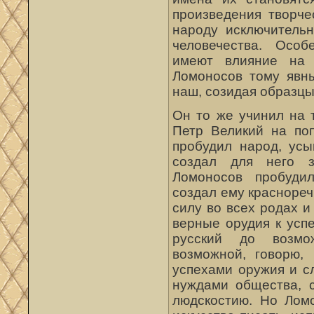
произведения творче
народу исключительн
человечества. Особ
имеют влияние на 
Ломоносов тому явн
наш, созидая образцы
Он то же учинил на 
Петр Великий на по
пробудил народ, усы
создал для него з
Ломоносов пробуди
создал ему краснореч
силу во всех родах и
верные орудия к усп
русский до возмо
возможной, говорю,
успехами оружия и с
нуждами общества, 
людскостию. Но Ломо