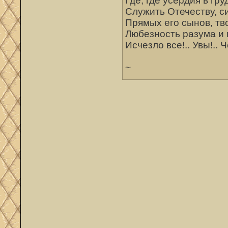
Где, где усердия в гр
Служить Отечеству, с
Прямых его сынов, тв
Любезность разума и 
Исчезло все!.. Увы!.. 
~