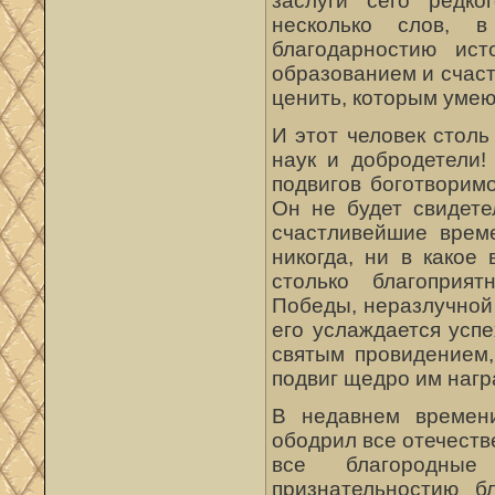
заслуги сего редко
несколько слов, 
благодарностию ист
образованием и счаст
ценить, которым умею
И этот человек стол
наук и добродетели!
подвигов боготворим
Он не будет свидете
счастливейшие врем
никогда, ни в какое
столько благоприя
Победы, неразлучной
его услаждается усп
святым провидением,
подвиг щедро им нагр
В недавнем времени
ободрил все отечеств
все благородны
признательностию бл