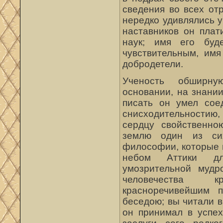
сведения во всех от
нередко удивлялись 
наставников он плат
наук; имя его бу
чувствительным, имя
добродетели.
Ученость обширну
основании, на знании
писать он умел сое
снисходительности
сердцу свойственно
землю один из сих
философии, которые 
небом Аттики дл
умозрительной мудр
человечества 
красноречивейшим 
беседою; вы читали в
он принимал в успех