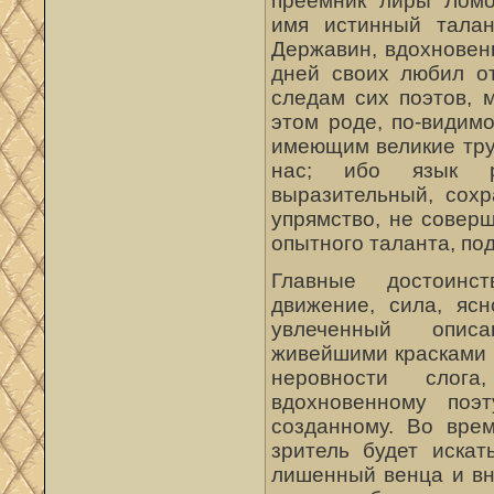
преемник лиры Ломо
имя истинный талан
Державин, вдохновен
дней своих любил о
следам сих поэтов, 
этом роде, по-видим
имеющим великие тру
нас; ибо язык р
выразительный, сох
упрямство, не совер
опытного таланта, по
Главные достоинст
движение, сила, ясн
увлеченный описа
живейшими красками 
неровности сло
вдохновенному поэ
созданному. Во вре
зритель будет искат
лишенный венца и вну