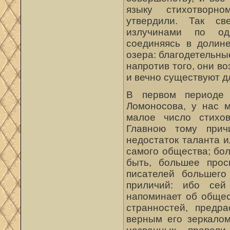
языку стихотворно
утвердили. Так св
излучинами по од
соединяясь в долин
озера: благодетельны
напротив того, они в
и вечно существуют д
В первом периоде 
Ломоносова, у нас м
малое число стихов
Главною тому при
недостаток таланта 
самого общества; бо
быть, большее прос
писателей большего
приличий: ибо сей
напоминает об общес
странностей, предр
верным его зеркалом