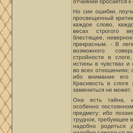
отчаянии бросается к
Но сии ошибки, поуч
просвещенный критик
каждое слово, кажд
весах строгого вк
блестящее, неверное
прекрасным. - В лег
возможного совер
стройности в слоге,
истины в чувствах и
во всех отношениях; 
ибо внимание его 
Красивость в слоге
замениться не может.
Она есть тайна, 
особенно постоянно
предмету: ибо поэзи
трудное, требующее в
надобно родиться д
надобно сделаться поэ