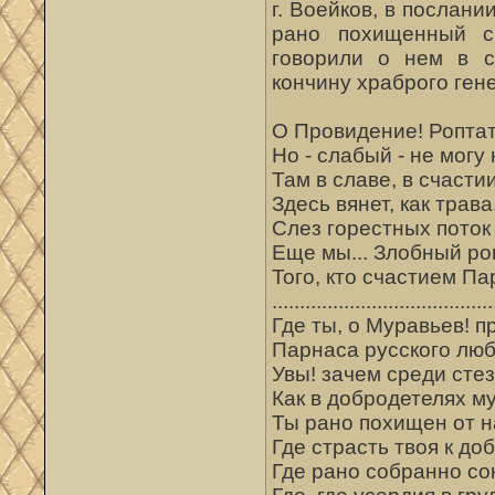
г. Воейков, в послани
рано похищенный с
говорили о нем в с
кончину храброго ген
О Провидение! Роптать
Но - слабый - не могу
Там в славе, в счасти
Здесь вянет, как трава
Слез горестных поток
Еще мы... Злобный ро
Того, кто счастием П
........................................
Где ты, о Муравьев! 
Парнаса русского люб
Увы! зачем среди сте
Как в добродетелях му
Ты рано похищен от 
Где страсть твоя к д
Где рано собранно с